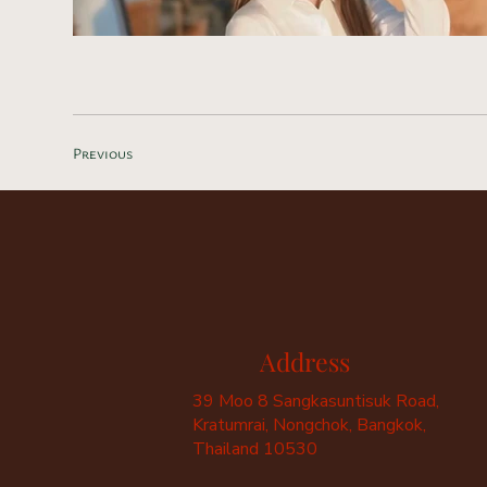
Previous
Image Title
Describe your
Address
39 Moo 8 Sangkasuntisuk Road,
Kratumrai, Nongchok, Bangkok,
Thailand 10530