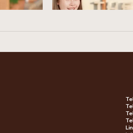
Image
 image here
Desc
Te
Te
Te
Te
Li