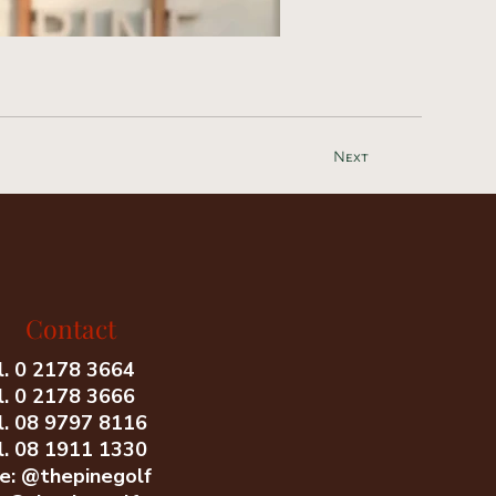
Next
 Title
ribe your image here
Contact
l. 0 2178 3664
l. 0 2178 3666
l. 08 9797 8116
l. 08 1911 1330
ne: @thepinegolf