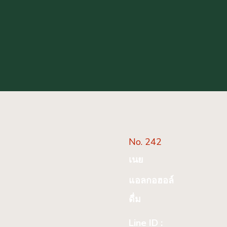
No. 242
เนย
แอลกอฮอล์
ดื่ม
Line ID :