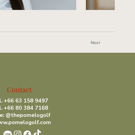
Next
 Title
ribe your image here
Contact
l. +66 63 158 9497
l. +66 80 384 7168
ne: @thepomelogolf
w.pomelogolf.com