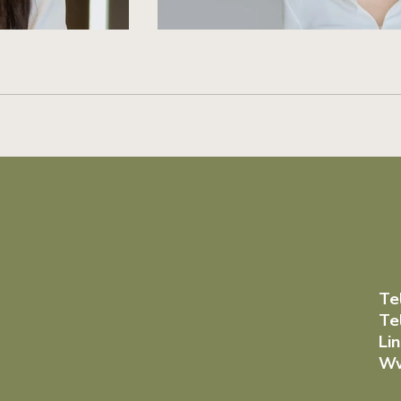
Image
 image here
Desc
Te
Te
Li
Ww