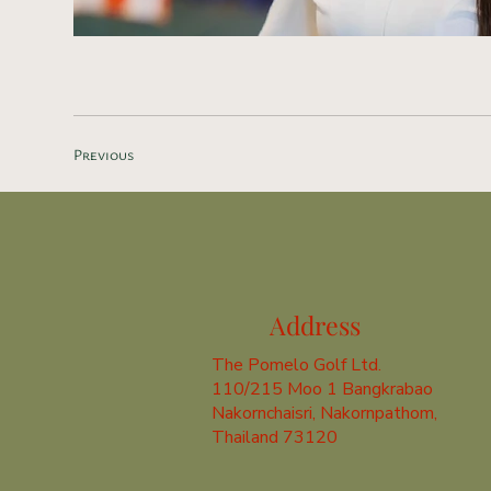
Previous
Image Title
Describe your
Address
The Pomelo Golf Ltd.
110/215 Moo 1 Bangkrabao
Nakornchaisri, Nakornpathom,
Thailand 73120