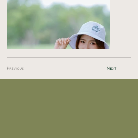
Previous
Next
Image Title
Describe your image here