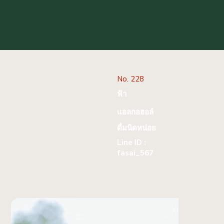
No. 228
ฟ้า
แอลกอฮอล์
ดื่มนิดหน่อย
Line ID :
fasai_567