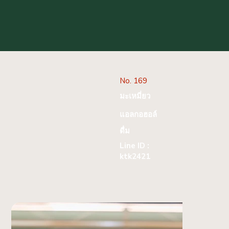
No. 169
มะเหมี่ยว
แอลกอฮอล์
ดื่ม
Line ID :
ktk2421